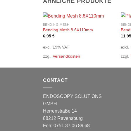
ÄHNLICHE PRODUKTE
BENDING MESH
BEND
Add to
Bending Mesh 8.6X110mm
Bend
wishlist
6,95
€
11,9
excl. 19% VAT
excl.
zzgl.
Versandkosten
zzgl.
CONTACT
ENDOSCOPY SOLUTIONS
GMBH
Herrenstraße 14
88212 Ravensburg
Fon: 0751 37 06 89 68