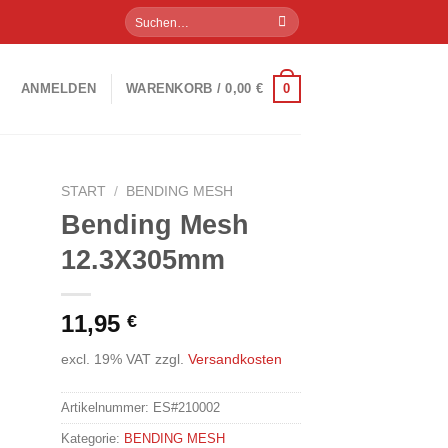
Suchen
nach:
0
ANMELDEN
WARENKORB /
0,00
€
START
/
BENDING MESH
Bending Mesh
 to
12.3X305mm
ist
11,95
€
excl. 19% VAT
zzgl.
Versandkosten
Artikelnummer:
ES#210002
Kategorie:
BENDING MESH