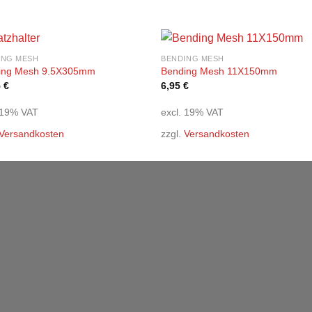
ING MESH
BENDING MESH
Add to
Add
ing Mesh 9.5X305mm
Bending Mesh 11X150mm
wishlist
wishl
5
€
6,95
€
 19% VAT
excl. 19% VAT
Versandkosten
zzgl.
Versandkosten