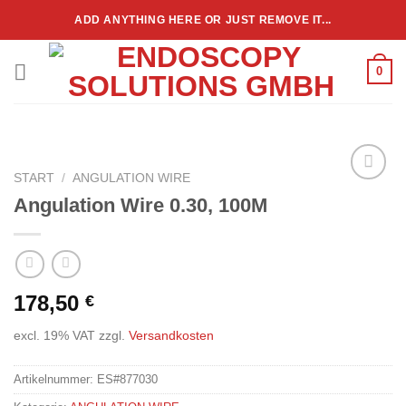
Zum
ADD ANYTHING HERE OR JUST REMOVE IT...
Inhalt
springen
0
START
/
ANGULATION WIRE
Add to
Angulation Wire 0.30, 100M
wishlist
178,50
€
excl. 19% VAT
zzgl.
Versandkosten
Artikelnummer:
ES#877030